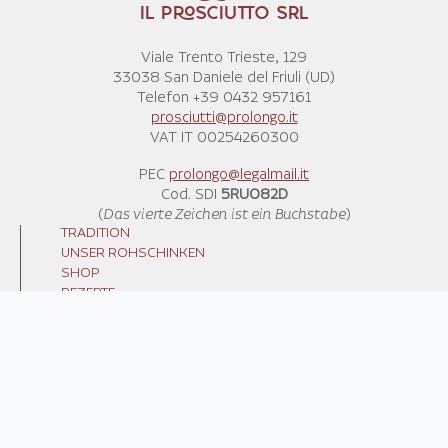
IL PROSCIUTTO SRL
Viale Trento Trieste, 129
33038 San Daniele del Friuli (UD)
Telefon +39 0432 957161
prosciutti@prolongo.it
VAT IT 00254260300
PEC
prolongo@legalmail.it
Cod. SDI
5RUO82D
(
Das vierte Zeichen ist ein Buchstabe
)
TRADITION
UNSER ROHSCHINKEN
SHOP
REZEPTE
NEWS
KONTAKT
VERKAUFSBEDINGUNGEN
VERSANDKOSTEN
WIR RECYCELN
PRIVACY POLICY