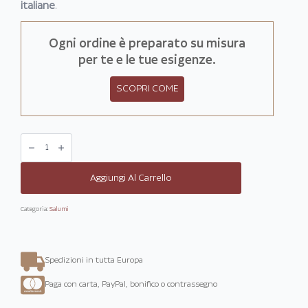
italiane
.
Ogni ordine è preparato su misura
per te e le tue esigenze.
SCOPRI COME
Salame
friulano
“Selezione
Prolongo”
quantità
Aggiungi Al Carrello
Categoria:
Salumi
Spedizioni in tutta Europa
Paga con carta, PayPal, bonifico o contrassegno