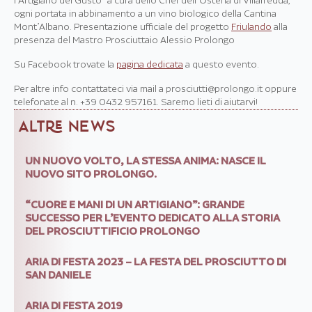
l’Artigiano del Gusto” a cura dello Chef dell’Osteria di Villafredda,
ogni portata in abbinamento a un vino biologico della Cantina
Mont’Albano. Presentazione ufficiale del progetto
Friulando
alla
presenza del Mastro Prosciuttaio Alessio Prolongo
Su Facebook trovate la
pagina dedicata
a questo evento.
Per altre info contattateci via mail a prosciutti@prolongo.it oppure
telefonate al n. +39 0432 957161. Saremo lieti di aiutarvi!
ALTRE NEWS
UN NUOVO VOLTO, LA STESSA ANIMA: NASCE IL
NUOVO SITO PROLONGO.
“CUORE E MANI DI UN ARTIGIANO”: GRANDE
SUCCESSO PER L’EVENTO DEDICATO ALLA STORIA
DEL PROSCIUTTIFICIO PROLONGO
ARIA DI FESTA 2023 – LA FESTA DEL PROSCIUTTO DI
SAN DANIELE
ARIA DI FESTA 2019