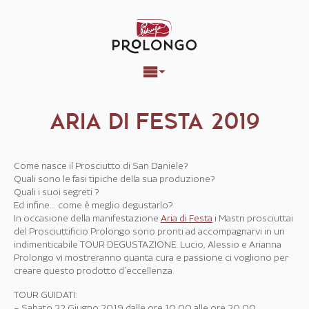
ARIA DI FESTA 2019
Come nasce il Prosciutto di San Daniele?
Quali sono le fasi tipiche della sua produzione?
Quali i suoi segreti ?
Ed infine… come è meglio degustarlo?
In occasione della manifestazione
Aria di Festa
i Mastri prosciuttai
del Prosciuttificio Prolongo sono pronti ad accompagnarvi in un
indimenticabile TOUR DEGUSTAZIONE. Lucio, Alessio e Arianna
Prolongo vi mostreranno quanta cura e passione ci vogliono per
creare questo prodotto d’eccellenza.
TOUR GUIDATI:
– Sabato 22 Giugno 2019 dalle ore 10.00 alle ore 20.00