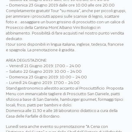
– Domenica 23 Giugno 2019 dalle ore 10.00 alle ore 20.00
Completamente gratuiti! Tour “su misura”, anche per piccoli gruppi,
per ammirare i prosciutti appesi sulle scansie di legno, scattare
foto e… assaggiare un buon grissino di prosciutto con un calice di
Prosecco della Cantina Mont’Albano Vini Biologici in
abbinamento. Possibilità di fare acquisti nel nostro punto vendita
dedicato.
I tour sono disponibili in lingua italiana, inglese, tedesca, francese
e spagnola. La prenotazione è gradita..
AREA DEGUSTAZIONE:
– Venerdì 21 Giugno 2019: 17.00 – 24.00
– Sabato 22 Giugno 2019: 10.00 – 24.00
– Domenica 23 Giugno 2019: 10.00 – 24.00
– Lunedì 24 Giugno 2019: 17.00 – 24.00
Stand gastronomico allestito accanto al Prosciuttificio. Proposta
Menu con immancabile tagliere di Prosciutto San Daniele, piatti
sfiziosi a base di San Daniele, hamburger gourmet, formaggi tipici
locali, frico, piatti per bambini e dolci.
Domenica alle 11.30 e alle 18 laboratorio didattico a cura della
Casa delle Farfalle di Bordano.
Lunedì sera anche evento su prenotazione “A Cena con