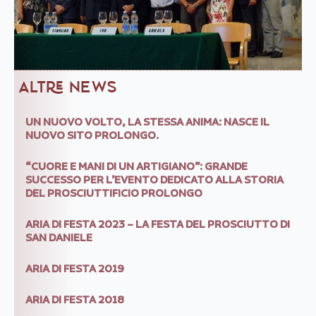
ALTRE NEWS
UN NUOVO VOLTO, LA STESSA ANIMA: NASCE IL
NUOVO SITO PROLONGO.
“CUORE E MANI DI UN ARTIGIANO”: GRANDE
SUCCESSO PER L’EVENTO DEDICATO ALLA STORIA
DEL PROSCIUTTIFICIO PROLONGO
ARIA DI FESTA 2023 – LA FESTA DEL PROSCIUTTO DI
SAN DANIELE
ARIA DI FESTA 2019
ARIA DI FESTA 2018