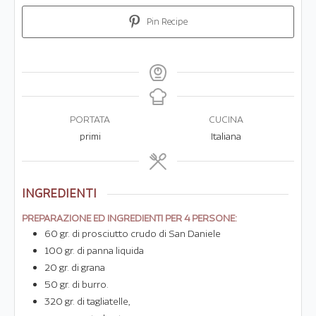
Pin Recipe
PORTATA
CUCINA
primi
Italiana
INGREDIENTI
PREPARAZIONE ED INGREDIENTI PER 4 PERSONE:
60
gr.
di prosciutto crudo di San Daniele
100
gr.
di panna liquida
20
gr.
di grana
50
gr.
di burro.
320
gr.
di tagliatelle,