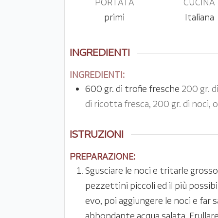
PORTATA
CUCINA
primi
Italiana
INGREDIENTI
INGREDIENTI:
600
gr.
di trofie fresche
200 gr. d
di ricotta fresca, 200 gr. di noci, 
ISTRUZIONI
PREPARAZIONE:
Sgusciare le noci e tritarle gross
pezzettini piccoli ed il più possibil
evo, poi aggiungere le noci e far s
abbondante acqua salata. Frullare