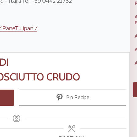
 – Italia Tel. +39 0442 21752
A
iPaneTulipani/
A
A
DI
A
ROSCIUTTO CRUDO
Pin Recipe