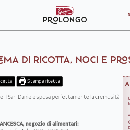
EMA DI RICOTTA, NOCI E PR
ricetta
Stampa ricetta
A
e il San Daniele sposa perfettamente la cremosità
NCESCA, negozio di alimentari: