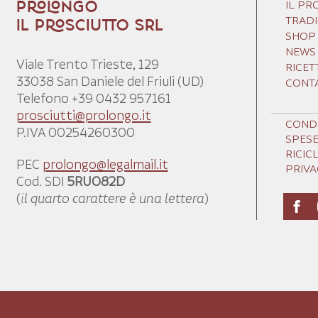
IL P
PROLONGO
TRADI
IL PROSCIUTTO SRL
SHOP
NEWS
Viale Trento Trieste, 129
RICET
33038 San Daniele del Friuli (UD)
CONTA
Telefono +39 0432 957161
prosciutti@prolongo.it
CONDI
P.IVA 00254260300
SPESE
RICIC
PEC
prolongo@legalmail.it
PRIVA
Cod. SDI
5RUO82D
(
il quarto carattere è una lettera
)