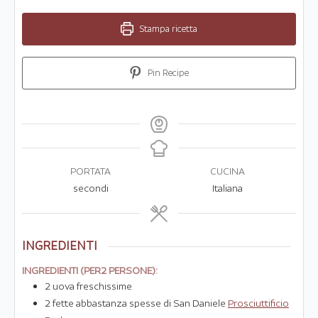
Stampa ricetta
Pin Recipe
PORTATA
CUCINA
secondi
Italiana
INGREDIENTI
INGREDIENTI (PER2 PERSONE):
2
uova freschissime
2
fette abbastanza spesse di San Daniele
Prosciuttificio