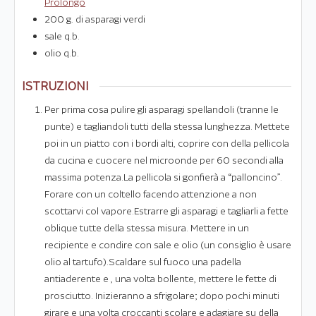
Prolongo
200
g.
di asparagi verdi
sale q.b.
olio q.b.
ISTRUZIONI
Per prima cosa pulire gli asparagi spellandoli (tranne le
punte) e tagliandoli tutti della stessa lunghezza. Mettete
poi in un piatto con i bordi alti, coprire con della pellicola
da cucina e cuocere nel microonde per 60 secondi alla
massima potenza.La pellicola si gonfierà a “palloncino”.
Forare con un coltello facendo attenzione a non
scottarvi col vapore.Estrarre gli asparagi e tagliarli a fette
oblique tutte della stessa misura. Mettere in un
recipiente e condire con sale e olio (un consiglio è usare
olio al tartufo).Scaldare sul fuoco una padella
antiaderente e , una volta bollente, mettere le fette di
prosciutto. Inizieranno a sfrigolare; dopo pochi minuti
girare e una volta croccanti scolare e adagiare su della